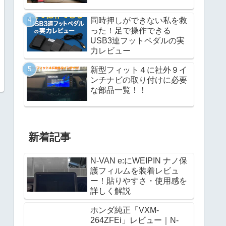
同時押しができない私を救
った！足で操作できる
USB3連フットペダルの実
力レビュー
新型フィット４に社外９イ
ンチナビの取り付けに必要
な部品一覧！！
新着記事
N-VAN e:にWEIPIN ナノ保
護フィルムを装着レビュ
ー！貼りやすさ・使用感を
詳しく解説
ホンダ純正「VXM-
264ZFEi」レビュー｜N-