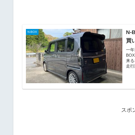
N
N-BOX
買
一年
BO
来る
走行
スポ