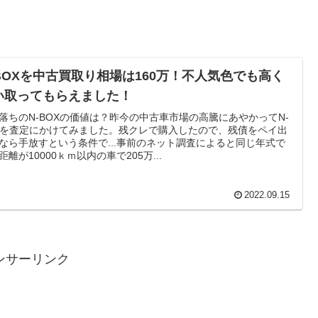
-BOXを中古買取り相場は160万！不人気色でも高く
い取ってもらえました！
落ちのN-BOXの価値は？昨今の中古車市場の高騰にあやかってN-
Xを査定にかけてみました。残クレで購入したので、残債をペイ出
なら手放すという条件で...事前のネット調査によると同じ年式で
距離が10000ｋｍ以内の車で205万...
2022.09.15
ンサーリンク